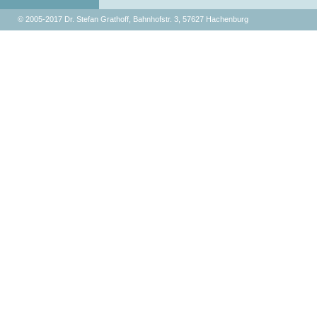
© 2005-2017 Dr. Stefan Grathoff, Bahnhofstr. 3, 57627 Hachenburg